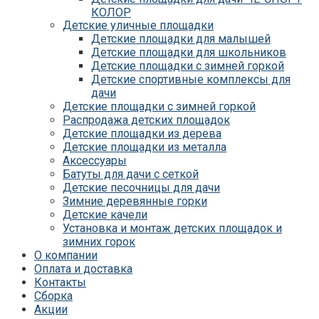
КОЛОР
Детские уличные площадки
Детские площадки для дачи IgraGrad С
Детские площадки для малышей
Детские площадки для дачи ЧЕ-СПОРТ
Детские площадки для школьников
КАРКАС
Детские площадки с зимней горкой
Детские площадки для дачи Савушка
Детские спортивные комплексы для
КУБ
дачи
Детские уличные игровые площадки
Детские площадки с зимней горкой
для дачи IgraGrad К
Распродажа детских площадок
Детские площадки для дачи IgraGrad W
Детские площадки из дерева
Детские площадки для дачи Выше всех
Детские площадки из металла
Детские площадки для дачи Romana
Аксессуары
Детские уличные площадки IgraGrad X
Батуты для дачи с сеткой
Детские площадки для дачи ЛЕГЕНДА
Детские песочницы для дачи
ЛЕСА серия ВСЕСЕЗОННАЯ
Зимние деревянные горки
Детские площадки Савушка 4 Сезона
Детские качели
Детские площадки Савушка Мастер
Установка и монтаж детских площадок и
(Махагон)
зимних горок
Детские площадки Савушка Мастер
О компании
(Махагон) 4 сезона
Оплата и доставка
Детские площадки Савушка Мастер 4
Контакты
Сезона
Сборка
Детские площадки Савушка Мастер
Акции
Детские площадки Савушка ХИТ