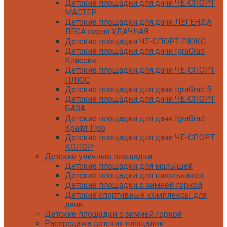
Детские площадки для дачи ЧЕ-СПОРТ
МАСТЕР
Детские площадки для дачи ЛЕГЕНДА
ЛЕСА серия УДАЧНАЯ
Детские площадки ЧЕ-СПОРТ ЛЮКС
Детские площадки для дачи IgraGrad
Классик
Детские площадки для дачи ЧЕ-СПОРТ
ПЛЮС
Детские площадки для дачи IgraGrad B
Детские площадки для дачи ЧЕ-СПОРТ
БАЗА
Детские площадки для дачи IgraGrad
Крафт Про
Детские площадки для дачи ЧЕ-СПОРТ
КОЛОР
Детские уличные площадки
Детские площадки для дачи IgraGrad С
Детские площадки для малышей
Детские площадки для дачи ЧЕ-СПОРТ
Детские площадки для школьников
КАРКАС
Детские площадки с зимней горкой
Детские площадки для дачи Савушка
Детские спортивные комплексы для
КУБ
дачи
Детские уличные игровые площадки
Детские площадки с зимней горкой
для дачи IgraGrad К
Распродажа детских площадок
Детские площадки для дачи IgraGrad W