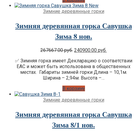
Зимние деревянные горки
Зимняя деревянная горка Савушка
Зима 8 нов.
Original
Current
267667.00
руб.
240900.00
руб.
Цена:
Цена:
✅ Зимняя горка имеет Декларацию о соответствии
was:
is:
EAC и может быть использована в общественных
267667.00 руб..
240900.00 ру
местах. Габариты зимней горки Длина – 10,1м.
Ширина – 2,94м. Высота –…
В корзину
Зимние деревянные горки
Зимняя деревянная горка Савушка
Зима 8/1 нов.