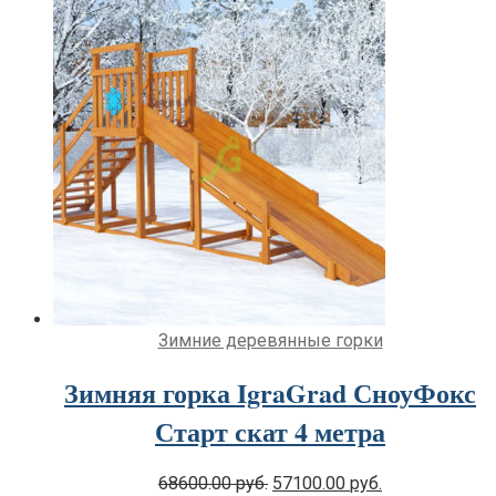
Зимние деревянные горки
Зимняя горка IgraGrad СноуФокс
Старт скат 4 метра
Original
Current
68600.00
руб.
57100.00
руб.