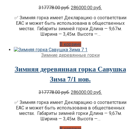
Original
Current
317778.00
руб.
286000.00
руб.
Цена:
Цена:
✅ Зимняя горка имеет Декларацию о соответствии
was:
is:
EAC и может быть использована в общественных
317778.00 руб..
286000.00 ру
местах. Габариты зимней горки Длина — 9,67м.
Ширина — 3,45м. Высота —…
В корзину
Зимние деревянные горки
Зимняя деревянная горка Савушка
Зима 7/1 нов.
Original
Current
317778.00
руб.
286000.00
руб.
Цена:
Цена:
✅ Зимняя горка имеет Декларацию о соответствии
was:
is:
EAC и может быть использована в общественных
317778.00 руб..
286000.00 ру
местах. Габариты зимней горки Длина — 9,67м.
Ширина — 3,45м. Высота —…
В корзину