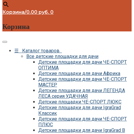
Детские площадки Савушка Блэк
Эдишн
Корзина
/
0.00
руб.
0
Детские площадки для дачи Формула
Здоровья
Детские площадки для дачи CustWood
Корзина
Детские площадки Савушка Люкс
Детские площадки для дачи Babygarden
Детские площадки для дачи Igragrad
Премиум
☰ Каталог товаров
Детские площадки для дачи IgraGrad
Все детские площадки для дачи
Клубный домик
Детские площадки для дачи ЧЕ-СПОРТ
Детские площадки для дачи Perfetto
ОПТИМА
Sport
Детские площадки для дачи Африка
Детские площадки Савушка Тусун
Детские площадки для дачи ЧЕ-СПОРТ
Детские площадки для дачи Лес Чудес
МАСТЕР
Детские площадки для дачи ЛЕГЕНДА
ЛЕСА серия УДАЧНАЯ
Детские площадки ЧЕ-СПОРТ ЛЮКС
Детские площадки для дачи IgraGrad
Классик
Детские площадки для дачи ЧЕ-СПОРТ
ПЛЮС
Детские площадки для дачи IgraGrad B