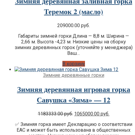
Зимняя деревянная заливная горка
Теремок 2 (масло)
209000.00
руб.
Габариты зимней горки Длина — 8,8 м. Ширина —
2,66 м. Высота -4,23 м. Низкие цены на сборку
зимних деревянных горок (уточняйте у менеджера)
Ваш…
В корзину
Зимние деревянные горки
Зимняя деревянная игровая горка
Савушка «Зима» — 12
Original
Current
1183333.00
руб.
1065000.00
руб.
Цена:
Цена:
✅ Зимняя горка имеет Декларацию о соответствии
was:
is:
EAC и может быть использована в общественных
1183333.00 руб..
1065000.00 