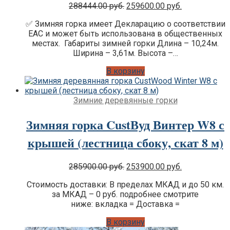
Original
Current
288444.00
руб.
259600.00
руб.
Цена:
Цена:
✅ Зимняя горка имеет Декларацию о соответствии
was:
is:
EAC и может быть использована в общественных
288444.00 руб..
259600.00 ру
местах. Габариты зимней горки Длина – 10,24м.
Ширина – 3,61м. Высота –…
В корзину
Зимние деревянные горки
Зимняя горка CustВуд Винтер W8 с
крышей (лестница сбоку, скат 8 м)
Original
Current
285900.00
руб.
253900.00
руб.
Цена:
Цена:
Стоимость доставки: В пределах МКАД и до 50 км.
was:
is:
за МКАД – 0 руб. подробнее смотрите
285900.00 руб..
253900.00 ру
ниже: вкладка = Доставка =
В корзину