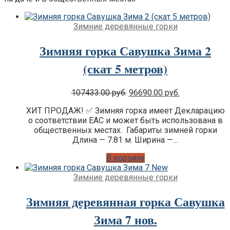
Детские площадки для дачи IgraGrad
Клубный домик
Детские площадки для дачи Perfetto
Зимние деревянные горки
Sport
Детские площадки Савушка Тусун
Зимняя горка Савушка Зима 2
Детские площадки для дачи Лес Чудес
(скат 5 метров)
Original
Current
107433.00
руб.
96690.00
руб.
Цена:
Цена:
ХИТ ПРОДАЖ! ✅ Зимняя горка имеет Декларацию
was:
is:
о соответствии EAC и может быть использована в
107433.00 руб..
96690.00 руб.
общественных местах. Габариты зимней горки
Длина — 7.81 м. Ширина —…
В корзину
Зимние деревянные горки
Зимняя деревянная горка Савушка
Зима 7 нов.