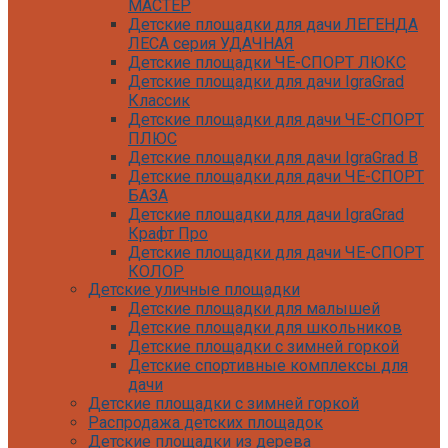
МАСТЕР
Детские площадки для дачи ЛЕГЕНДА
ЛЕСА серия УДАЧНАЯ
Детские площадки ЧЕ-СПОРТ ЛЮКС
Детские площадки для дачи IgraGrad
Классик
Детские площадки для дачи ЧЕ-СПОРТ
ПЛЮС
Детские площадки для дачи IgraGrad B
Детские площадки для дачи ЧЕ-СПОРТ
БАЗА
Детские площадки для дачи IgraGrad
Крафт Про
Детские площадки для дачи ЧЕ-СПОРТ
КОЛОР
Детские уличные площадки
Детские площадки для дачи IgraGrad С
Детские площадки для малышей
Детские площадки для дачи ЧЕ-СПОРТ
Детские площадки для школьников
КАРКАС
Детские площадки с зимней горкой
Детские площадки для дачи Савушка
Детские спортивные комплексы для
КУБ
дачи
Детские уличные игровые площадки
Детские площадки с зимней горкой
для дачи IgraGrad К
Распродажа детских площадок
Детские площадки для дачи IgraGrad W
Детские площадки из дерева
Детские площадки для дачи Выше всех