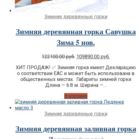
Зимние деревянные горки
Зимняя деревянная горка Савушка
Зима 5 нов.
Original
Current
122100.00
руб.
109890.00
руб.
Цена:
Цена:
ХИТ ПРОДАЖ! ✅ Зимняя горка имеет Декларацию
was:
is:
о соответствии EAC и может быть использована в
122100.00 руб..
109890.00 ру
общественных местах. Габариты зимней горки
Длина — 6.8 м. Ширина —…
В корзину
Зимние деревянные горки
Зимняя деревянная заливная горка