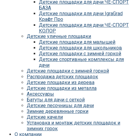
Детские площадки для дачи ЧЕ-СПОРТ
БАЗА
Детские площадки для дачи IgraGrad
Крафт Про
Детские площадки для дачи ЧЕ-СПОРТ
КОЛОР
Детские уличные площадки
Детские площадки для дачи IgraGrad С
Детские площадки для малышей
Детские площадки для дачи ЧЕ-СПОРТ
Детские площадки для школьников
КАРКАС
Детские площадки с зимней горкой
Детские площадки для дачи Савушка
Детские спортивные комплексы для
КУБ
дачи
Детские уличные игровые площадки
Детские площадки с зимней горкой
для дачи IgraGrad К
Распродажа детских площадок
Детские площадки для дачи IgraGrad W
Детские площадки из дерева
Детские площадки для дачи Выше всех
Детские площадки из металла
Детские площадки для дачи Romana
Аксессуары
Детские уличные площадки IgraGrad X
Батуты для дачи с сеткой
Детские площадки для дачи ЛЕГЕНДА
Детские песочницы для дачи
ЛЕСА серия ВСЕСЕЗОННАЯ
Зимние деревянные горки
Детские площадки Савушка 4 Сезона
Детские качели
Детские площадки Савушка Мастер
Установка и монтаж детских площадок и
(Махагон)
зимних горок
Детские площадки Савушка Мастер
О компании
(Махагон) 4 сезона