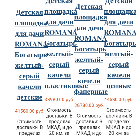
Детская
Детская
Детская
площадка
площадк
Детская
площадка
для дачи
для дачи
площадка
для дачи
ROMANA
ROMAN
для дачи
ROMANA
Богатырь
Богатыр
ROMANA
Богатырь
желтый-
желтый-
Богатырь
желтый-
серый
серый
желтый-
серый
качели
качели
серый
качели
пластиковые
цепные
качели
фанерные
детские
38980.00
руб.
44580.00
руб.
38780.00
руб.
Стоимость
Стоимость
41580.00
руб.
доставки: В
Стоимость
доставки: В
Стоимость
пределах
доставки: В
пределах
доставки: В
МКАД и до
пределах
МКАД и до
пределах
20 км. за
МКАД и до
20 км. за