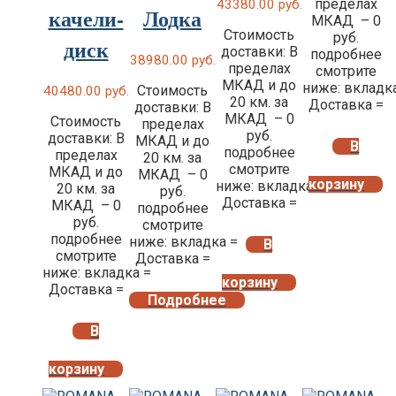
пределах
43380.00
руб.
качели-
Лодка
МКАД – 0
Стоимость
руб.
диск
доставки: В
подробнее
38980.00
руб.
пределах
смотрите
МКАД и до
ниже: вкладк
Стоимость
40480.00
руб.
20 км. за
Доставка =
доставки: В
МКАД – 0
Стоимость
пределах
руб.
доставки: В
МКАД и до
В
подробнее
пределах
20 км. за
смотрите
МКАД и до
МКАД – 0
корзину
ниже: вкладка =
20 км. за
руб.
Доставка =
МКАД – 0
подробнее
руб.
смотрите
подробнее
ниже: вкладка =
В
смотрите
Доставка =
ниже: вкладка =
корзину
Доставка =
Подробнее
В
корзину