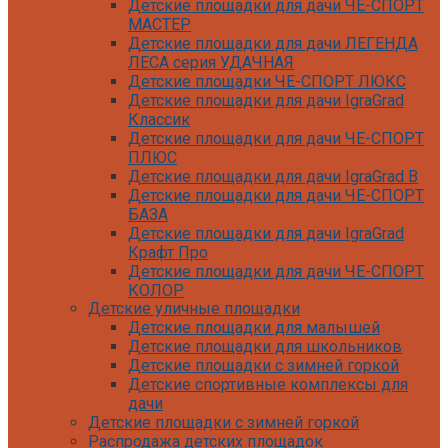
Детские площадки для дачи ЧЕ-СПОРТ
МАСТЕР
Детские площадки для дачи ЛЕГЕНДА
ЛЕСА серия УДАЧНАЯ
Детские площадки ЧЕ-СПОРТ ЛЮКС
Детские площадки для дачи IgraGrad
Классик
Детские площадки для дачи ЧЕ-СПОРТ
ПЛЮС
Детские площадки для дачи IgraGrad B
Детские площадки для дачи ЧЕ-СПОРТ
БАЗА
Детские площадки для дачи IgraGrad
Крафт Про
Детские площадки для дачи ЧЕ-СПОРТ
КОЛОР
Детские уличные площадки
Детские площадки для дачи IgraGrad С
Детские площадки для малышей
Детские площадки для дачи ЧЕ-СПОРТ
Детские площадки для школьников
КАРКАС
Детские площадки с зимней горкой
Детские площадки для дачи Савушка
Детские спортивные комплексы для
КУБ
дачи
Детские уличные игровые площадки
Детские площадки с зимней горкой
для дачи IgraGrad К
Распродажа детских площадок
Детские площадки для дачи IgraGrad W