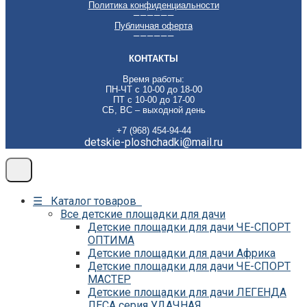
Политика конфиденциальности
——————
Публичная оферта
——————
КОНТАКТЫ
Время работы:
ПН-ЧТ с 10-00 до 18-00
ПТ с 10-00 до 17-00
СБ, ВС – выходной день
+7 (968) 454-94-44
detskie-ploshchadki@mail.ru
☰ Каталог товаров
Все детские площадки для дачи
Детские площадки для дачи ЧЕ-СПОРТ
ОПТИМА
Детские площадки для дачи Африка
Детские площадки для дачи ЧЕ-СПОРТ
МАСТЕР
Детские площадки для дачи ЛЕГЕНДА
ЛЕСА серия УДАЧНАЯ