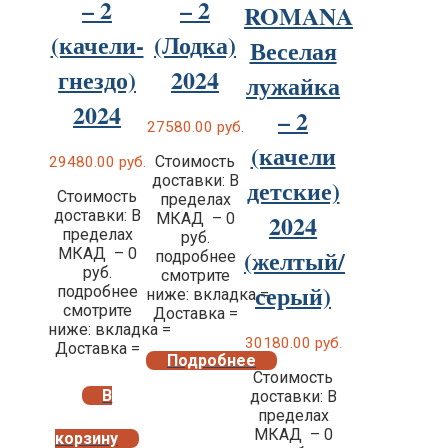
– 2
– 2
ROMANA
(качели-
(Лодка)
Веселая
гнездо)
2024
лужайка
2024
– 2
27580.00
руб.
(качели
Стоимость
29480.00
руб.
доставки: В
детские)
Стоимость
пределах
доставки: В
2024
МКАД – 0
пределах
руб.
(желтый/
МКАД – 0
подробнее
руб.
смотрите
серый)
подробнее
ниже: вкладка =
смотрите
Доставка =
ниже: вкладка =
30180.00
руб.
Доставка =
Подробнее
Стоимость
В
доставки: В
пределах
МКАД – 0
корзину