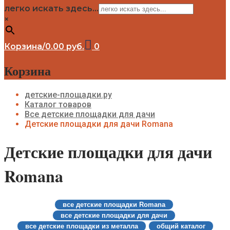
Детские площадки Савушка Блэк
легко искать здесь...
Детские площадки Савушка Блэк
×
Эдишн
Детские площадки для дачи Формула
Здоровья
Корзина
/
0.00
руб.
0
Детские площадки для дачи CustWood
Детские площадки Савушка Люкс
Корзина
Детские площадки для дачи Babygarden
Детские площадки для дачи Igragrad
Премиум
детские-площадки.ру
Детские площадки для дачи IgraGrad
Каталог товаров
Клубный домик
Все детские площадки для дачи
Детские площадки для дачи Perfetto
Детские площадки для дачи Romana
Sport
Детские площадки Савушка Тусун
Детские площадки для дачи
Детские площадки для дачи Лес Чудес
Romana
все детские площадки Romana
все детские площадки для дачи
все детские площадки из металла
общий каталог