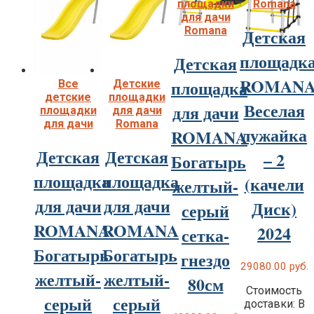
площадки
Romana
для дачи
Romana
Детская
площадк
Детская
ROMAN
площадка
Все
Детские
детские
площадки
Веселая
для дачи
площадки
для дачи
для дачи
Romana
лужайка
ROMANA
Детская
Детская
– 2
Богатырь
площадка
площадка
(качели
желтый-
для дачи
для дачи
Диск)
серый
ROMANA
ROMANA
2024
сетка-
Богатырь
Богатырь
гнездо
29080.00
руб.
желтый-
желтый-
80см
Стоимость
серый
серый
доставки: В