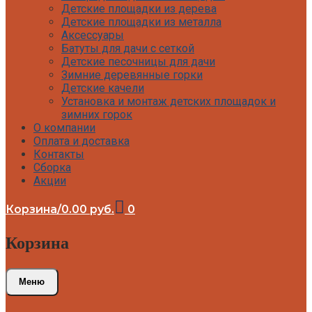
Детские площадки из дерева
Детские площадки для дачи Выше всех
Детские площадки из металла
Детские площадки для дачи Romana
Аксессуары
Детские уличные площадки IgraGrad X
Батуты для дачи с сеткой
Детские площадки для дачи ЛЕГЕНДА
Детские песочницы для дачи
ЛЕСА серия ВСЕСЕЗОННАЯ
Зимние деревянные горки
Детские площадки Савушка 4 Сезона
Детские качели
Детские площадки Савушка Мастер
Установка и монтаж детских площадок и
(Махагон)
зимних горок
Детские площадки Савушка Мастер
О компании
(Махагон) 4 сезона
Оплата и доставка
Детские площадки Савушка Мастер 4
Контакты
Сезона
Сборка
Детские площадки Савушка Мастер
Акции
Детские площадки Савушка ХИТ
Детские площадки IgraGrad Игруня
Детские площадки для дачи Савушка
Корзина
/
0.00
руб.
0
База
Детские площадки Савушка Бэби Плэй
Корзина
Детские площадки IgraGrad Старт
Детские площадки для дачи Вертикаль
Детские площадки для дачи Савушка
Меню
Детские площадки для дачи ЛЕГЕНДА
ЛЕСА серия СТАНДАРТ