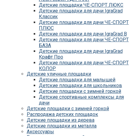
Детские площадки ЧЕ-СПОРТ ЛЮКС
Детские площадки для дачи IgraGrad
Классик
Детские площадки для дачи ЧЕ-СПОРТ
ПЛЮС
Детские площадки для дачи IgraGrad B
Детские площадки для дачи ЧЕ-СПОРТ
БАЗА
Детские площадки для дачи IgraGrad
Крафт Про
Детские площадки для дачи ЧЕ-СПОРТ
КОЛОР
Детские уличные площадки
Детские площадки для дачи IgraGrad С
Детские площадки для малышей
Детские площадки для дачи ЧЕ-СПОРТ
Детские площадки для школьников
КАРКАС
Детские площадки с зимней горкой
Детские площадки для дачи Савушка
Детские спортивные комплексы для
КУБ
дачи
Детские уличные игровые площадки
Детские площадки с зимней горкой
для дачи IgraGrad К
Распродажа детских площадок
Детские площадки для дачи IgraGrad W
Детские площадки из дерева
Детские площадки для дачи Выше всех
Детские площадки из металла
Детские площадки для дачи Romana
Аксессуары
Детские уличные площадки IgraGrad X