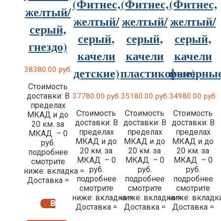
(Фитнес,
(Фитнес,
(Фитнес,
желтый/
желтый/
желтый/
желтый/
серый,
серый,
серый,
серый,
гнездо)
качели
качели
качели
детские)
пластиковые)
фанерные
38380.00
руб.
Стоимость
доставки: В
37780.00
руб.
35180.00
руб.
34980.00
руб.
пределах
Стоимость
Стоимость
Стоимость
МКАД и до
доставки: В
доставки: В
доставки: В
20 км. за
пределах
пределах
пределах
МКАД – 0
МКАД и до
МКАД и до
МКАД и до
руб.
20 км. за
20 км. за
20 км. за
подробнее
МКАД – 0
МКАД – 0
МКАД – 0
смотрите
руб.
руб.
руб.
ниже: вкладка =
подробнее
подробнее
подробнее
Доставка =
смотрите
смотрите
смотрите
ниже: вкладка =
ниже: вкладка =
ниже: вкладк
В
Доставка =
Доставка =
Доставка =