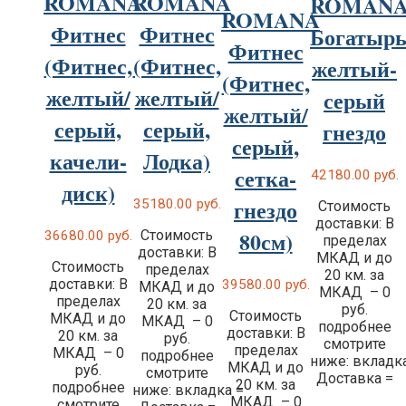
ROMANA
ROMANA
ROMAN
ROMANA
Фитнес
Фитнес
Богатыр
Фитнес
(Фитнес,
(Фитнес,
желтый-
(Фитнес,
желтый/
желтый/
серый
желтый/
серый,
серый,
гнездо
серый,
качели-
Лодка)
сетка-
42180.00
руб.
диск)
гнездо
35180.00
руб.
Стоимость
доставки: В
80см)
Стоимость
36680.00
руб.
пределах
доставки: В
МКАД и до
Стоимость
пределах
20 км. за
доставки: В
39580.00
руб.
МКАД и до
МКАД – 0
пределах
20 км. за
руб.
Стоимость
МКАД и до
МКАД – 0
подробнее
доставки: В
20 км. за
руб.
смотрите
пределах
МКАД – 0
подробнее
ниже: вкладк
МКАД и до
руб.
смотрите
Доставка =
20 км. за
подробнее
ниже: вкладка =
МКАД – 0
смотрите