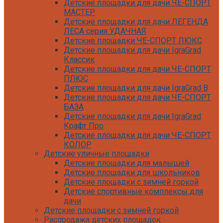
Детские площадки для дачи ЧЕ-СПОРТ
МАСТЕР
Детские площадки для дачи ЛЕГЕНДА
ЛЕСА серия УДАЧНАЯ
Детские площадки ЧЕ-СПОРТ ЛЮКС
Детские площадки для дачи IgraGrad
Классик
Детские площадки для дачи ЧЕ-СПОРТ
ПЛЮС
Детские площадки для дачи IgraGrad B
Детские площадки для дачи ЧЕ-СПОРТ
БАЗА
Детские площадки для дачи IgraGrad
Крафт Про
Детские площадки для дачи ЧЕ-СПОРТ
КОЛОР
Детские уличные площадки
Детские площадки для дачи IgraGrad С
Детские площадки для малышей
Детские площадки для дачи ЧЕ-СПОРТ
Детские площадки для школьников
КАРКАС
Детские площадки с зимней горкой
Детские площадки для дачи Савушка
Детские спортивные комплексы для
КУБ
дачи
Детские уличные игровые площадки
Детские площадки с зимней горкой
для дачи IgraGrad К
Распродажа детских площадок
Детские площадки для дачи IgraGrad W