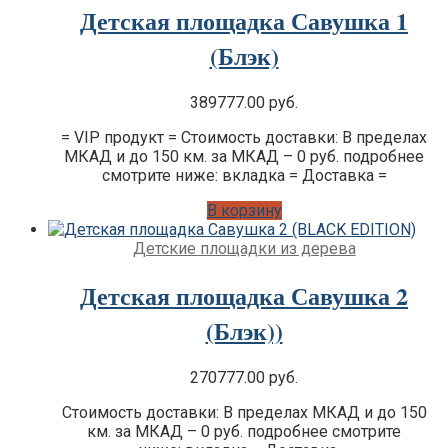
Детская площадка Савушка 1
Премиум
Детские площадки для дачи IgraGrad
(Блэк)
Клубный домик
Детские площадки для дачи Perfetto
Sport
389777.00
руб.
Детские площадки Савушка Тусун
Детские площадки для дачи Лес Чудес
= VIP продукт = Стоимость доставки: В пределах
МКАД и до 150 км. за МКАД – 0 руб. подробнее
смотрите ниже: вкладка = Доставка =
В корзину
Детские площадки из дерева
Детская площадка Савушка 2
(Блэк))
270777.00
руб.
Стоимость доставки: В пределах МКАД и до 150
км. за МКАД – 0 руб. подробнее смотрите