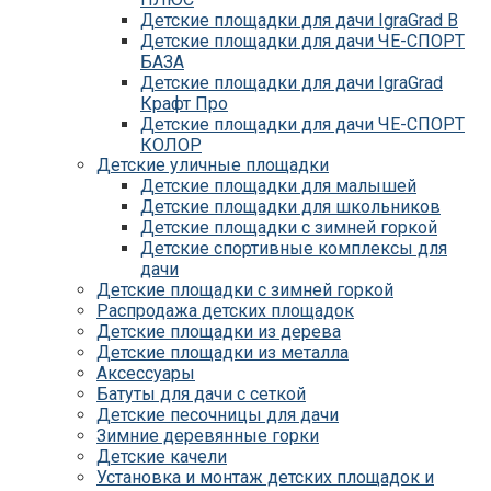
Детские площадки для дачи IgraGrad B
Детские площадки для дачи ЧЕ-СПОРТ
БАЗА
Детские площадки для дачи IgraGrad
Крафт Про
Детские площадки для дачи ЧЕ-СПОРТ
КОЛОР
Детские уличные площадки
Детские площадки для дачи IgraGrad С
Детские площадки для малышей
Детские площадки для дачи ЧЕ-СПОРТ
Детские площадки для школьников
КАРКАС
Детские площадки с зимней горкой
Детские площадки для дачи Савушка
Детские спортивные комплексы для
КУБ
дачи
Детские уличные игровые площадки
Детские площадки с зимней горкой
для дачи IgraGrad К
Распродажа детских площадок
Детские площадки для дачи IgraGrad W
Детские площадки из дерева
Детские площадки для дачи Выше всех
Детские площадки из металла
Детские площадки для дачи Romana
Аксессуары
Детские уличные площадки IgraGrad X
Батуты для дачи с сеткой
Детские площадки для дачи ЛЕГЕНДА
Детские песочницы для дачи
ЛЕСА серия ВСЕСЕЗОННАЯ
Зимние деревянные горки
Детские площадки Савушка 4 Сезона
Детские качели
Детские площадки Савушка Мастер
Установка и монтаж детских площадок и
(Махагон)