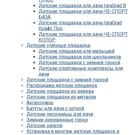
Детские площадки для дачи IgraGrad B
Детские площадки для дачи ЧЕ-СПОРТ
БАЗА
Детские площадки для дачи IgraGrad
Крафт Про
Детские площадки для дачи ЧЕ-СПОРТ
КОЛОР
Детские уличные площадки
Детские площадки для дачи IgraGrad С
Детские площадки для малышей
Детские площадки для дачи ЧЕ-СПОРТ
Детские площадки для школьников
КАРКАС
Детские площадки с зимней горкой
Детские площадки для дачи Савушка
Детские спортивные комплексы для
КУБ
дачи
Детские уличные игровые площадки
Детские площадки с зимней горкой
для дачи IgraGrad К
Распродажа детских площадок
Детские площадки для дачи IgraGrad W
Детские площадки из дерева
Детские площадки для дачи Выше всех
Детские площадки из металла
Детские площадки для дачи Romana
Аксессуары
Детские уличные площадки IgraGrad X
Батуты для дачи с сеткой
Детские площадки для дачи ЛЕГЕНДА
Детские песочницы для дачи
ЛЕСА серия ВСЕСЕЗОННАЯ
Зимние деревянные горки
Детские площадки Савушка 4 Сезона
Детские качели
Детские площадки Савушка Мастер
Установка и монтаж детских площадок и
(Махагон)