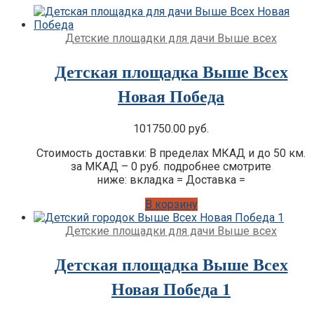
Премиум
Детские площадки для дачи IgraGrad
Клубный домик
Детские площадки для дачи Выше всех
Детские площадки для дачи Perfetto
Sport
Детская площадка Выше Всех
Детские площадки Савушка Тусун
Новая Победа
Детские площадки для дачи Лес Чудес
101750.00
руб.
Стоимость доставки: В пределах МКАД и до 50 км.
за МКАД – 0 руб. подробнее смотрите
ниже: вкладка = Доставка =
В корзину
Детские площадки для дачи Выше всех
Детская площадка Выше Всех
Новая Победа 1