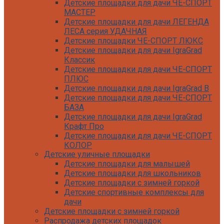
Детские площадки для дачи ЧЕ-СПОРТ
МАСТЕР
Детские площадки для дачи ЛЕГЕНДА
ЛЕСА серия УДАЧНАЯ
Детские площадки ЧЕ-СПОРТ ЛЮКС
Детские площадки для дачи IgraGrad
Классик
Детские площадки для дачи ЧЕ-СПОРТ
ПЛЮС
Детские площадки для дачи IgraGrad B
Детские площадки для дачи ЧЕ-СПОРТ
БАЗА
Детские площадки для дачи IgraGrad
Крафт Про
Детские площадки для дачи ЧЕ-СПОРТ
КОЛОР
Детские уличные площадки
Детские площадки для дачи IgraGrad С
Детские площадки для малышей
Детские площадки для дачи ЧЕ-СПОРТ
Детские площадки для школьников
КАРКАС
Детские площадки с зимней горкой
Детские площадки для дачи Савушка
Детские спортивные комплексы для
КУБ
дачи
Детские уличные игровые площадки
Детские площадки с зимней горкой
для дачи IgraGrad К
Распродажа детских площадок
Детские площадки для дачи IgraGrad W