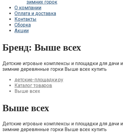
зимних горок
Детские площадки Савушка Мастер
О компании
(Махагон) 4 сезона
Оплата и доставка
Детские площадки Савушка Мастер 4
Контакты
Сезона
Сборка
Детские площадки Савушка Мастер
Акции
Детские площадки Савушка ХИТ
Детские площадки IgraGrad Игруня
Детские площадки для дачи Савушка
Бренд:
Выше всех
База
Детские площадки Савушка Бэби Плэй
Детские площадки IgraGrad Старт
Детские игровые комплексы и площадки для дачи и
Детские площадки для дачи Вертикаль
зимние деревянные горки Выше всех купить
Детские площадки для дачи Савушка
Детские площадки для дачи ЛЕГЕНДА
детские-площадки.ру
ЛЕСА серия СТАНДАРТ
Каталог товаров
Детские площадки Савушка Блэк
Выше всех
Детские площадки Савушка Блэк
Эдишн
Выше всех
Детские площадки для дачи Формула
Здоровья
Детские площадки для дачи CustWood
Детские площадки Савушка Люкс
Детские игровые комплексы и площадки для дачи и
Детские площадки для дачи Babygarden
зимние деревянные горки Выше всех купить
Детские площадки для дачи Igragrad