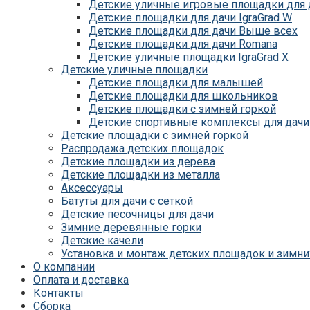
Детские уличные игровые площадки для д
Детские площадки для дачи IgraGrad W
Детские площадки для дачи Выше всех
Детские площадки для дачи Romana
Детские уличные площадки IgraGrad X
Детские уличные площадки
Детские площадки для дачи ЛЕГЕНДА ЛЕ
Детские площадки для малышей
Детские площадки Савушка 4 Сезона
Детские площадки для школьников
Детские площадки Савушка Мастер (Маха
Детские площадки с зимней горкой
Детские площадки Савушка Мастер (Махаг
Детские спортивные комплексы для дачи
Детские площадки Савушка Мастер 4 Сез
Детские площадки с зимней горкой
Детские площадки Савушка Мастер
Распродажа детских площадок
Детские площадки Савушка ХИТ
Детские площадки из дерева
Детские площадки IgraGrad Игруня
Детские площадки из металла
Детские площадки для дачи Савушка Баз
Аксессуары
Детские площадки Савушка Бэби Плэй
Батуты для дачи с сеткой
Детские площадки IgraGrad Старт
Детские песочницы для дачи
Детские площадки для дачи Вертикаль
Зимние деревянные горки
Детские площадки для дачи Савушка
Детские качели
Детские площадки для дачи ЛЕГЕНДА ЛЕ
Установка и монтаж детских площадок и зимни
Детские площадки Савушка Блэк
О компании
Детские площадки Савушка Блэк Эдишн
Оплата и доставка
Детские площадки для дачи Формула Здо
Контакты
Детские площадки для дачи CustWood
Сборка
Детские площадки Савушка Люкс