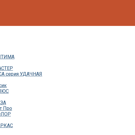
ОПТИМА
АСТЕР
СА серия УДАЧНАЯ
сик
ПЛЮС
АЗА
т Про
КОЛОР
АРКАС