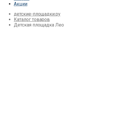
Акции
Детские площадки для дачи Babygarden
Детские площадки для дачи Igragrad Пре
детские-площадки.ру
Детские площадки для дачи IgraGrad Клу
Каталог товаров
Детские площадки для дачи Perfetto Sport
Детская площадка Лео
Детские площадки Савушка Тусун
Детские площадки для дачи Лес Чудес