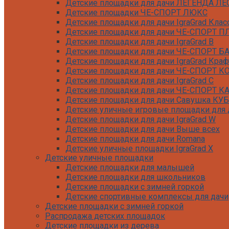
Детские площадки для дачи ЛЕГЕНДА ЛЕ
Детские площадки ЧЕ-СПОРТ ЛЮКС
Детские площадки для дачи IgraGrad Клас
Детские площадки для дачи ЧЕ-СПОРТ 
Детские площадки для дачи IgraGrad B
Детские площадки для дачи ЧЕ-СПОРТ Б
Детские площадки для дачи IgraGrad Краф
Детские площадки для дачи ЧЕ-СПОРТ 
Детские площадки для дачи IgraGrad С
Детские площадки для дачи ЧЕ-СПОРТ К
Детские площадки для дачи Савушка КУБ
Детские уличные игровые площадки для д
Детские площадки для дачи IgraGrad W
Детские площадки для дачи Выше всех
Детские площадки для дачи Romana
Детские уличные площадки IgraGrad X
Детские уличные площадки
Детские площадки для дачи ЛЕГЕНДА ЛЕ
Детские площадки для малышей
Детские площадки Савушка 4 Сезона
Детские площадки для школьников
Детские площадки Савушка Мастер (Маха
Детские площадки с зимней горкой
Детские площадки Савушка Мастер (Махаг
Детские спортивные комплексы для дачи
Детские площадки Савушка Мастер 4 Сез
Детские площадки с зимней горкой
Детские площадки Савушка Мастер
Распродажа детских площадок
Детские площадки Савушка ХИТ
Детские площадки из дерева
Детские площадки IgraGrad Игруня