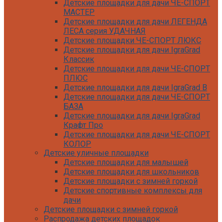
Детские площадки для дачи ЧЕ-СПОРТ
МАСТЕР
Детские площадки для дачи ЛЕГЕНДА
ЛЕСА серия УДАЧНАЯ
Детские площадки ЧЕ-СПОРТ ЛЮКС
Детские площадки для дачи IgraGrad
Классик
Детские площадки для дачи ЧЕ-СПОРТ
ПЛЮС
Детские площадки для дачи IgraGrad B
Детские площадки для дачи ЧЕ-СПОРТ
БАЗА
Детские площадки для дачи IgraGrad
Крафт Про
Детские площадки для дачи ЧЕ-СПОРТ
КОЛОР
Детские уличные площадки
Детские площадки для дачи IgraGrad С
Детские площадки для малышей
Детские площадки для дачи ЧЕ-СПОРТ
Детские площадки для школьников
КАРКАС
Детские площадки с зимней горкой
Детские площадки для дачи Савушка
Детские спортивные комплексы для
КУБ
дачи
Детские уличные игровые площадки
Детские площадки с зимней горкой
для дачи IgraGrad К
Распродажа детских площадок
Детские площадки для дачи IgraGrad W