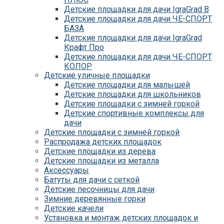
Детские площадки для дачи IgraGrad B
Детские площадки для дачи ЧЕ-СПОРТ
БАЗА
Детские площадки для дачи IgraGrad
Крафт Про
Детские площадки для дачи ЧЕ-СПОРТ
КОЛОР
Детские уличные площадки
Детские площадки для дачи IgraGrad С
Детские площадки для малышей
Детские площадки для дачи ЧЕ-СПОРТ
Детские площадки для школьников
КАРКАС
Детские площадки с зимней горкой
Детские площадки для дачи Савушка
Детские спортивные комплексы для
КУБ
дачи
Детские уличные игровые площадки
Детские площадки с зимней горкой
для дачи IgraGrad К
Распродажа детских площадок
Детские площадки для дачи IgraGrad W
Детские площадки из дерева
Детские площадки для дачи Выше всех
Детские площадки из металла
Детские площадки для дачи Romana
Аксессуары
Детские уличные площадки IgraGrad X
Батуты для дачи с сеткой
Детские площадки для дачи ЛЕГЕНДА
Детские песочницы для дачи
ЛЕСА серия ВСЕСЕЗОННАЯ
Зимние деревянные горки
Детские площадки Савушка 4 Сезона
Детские качели
Детские площадки Савушка Мастер
Установка и монтаж детских площадок и
(Махагон)