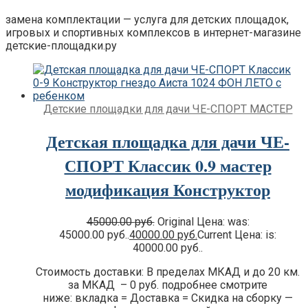
Премиум
замена комплектации — услуга для детских площадок,
Детские площадки для дачи IgraGrad
игровых и спортивных комплексов в интернет-магазине
Клубный домик
детские-площадки.ру
Детские площадки для дачи Perfetto
Sport
Детские площадки Савушка Тусун
Детские площадки для дачи Лес Чудес
Детские площадки для дачи ЧЕ-СПОРТ МАСТЕР
Детская площадка для дачи ЧЕ-
СПОРТ Классик 0.9 мастер
модификация Конструктор
45000.00
руб.
Original Цена: was:
45000.00 руб..
40000.00
руб.
Current Цена: is:
40000.00 руб..
Стоимость доставки: В пределах МКАД и до 20 км.
за МКАД – 0 руб. подробнее смотрите
ниже: вкладка = Доставка = Скидка на сборку —