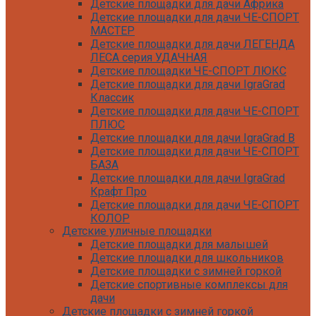
Детские площадки для дачи Африка
Детские площадки для дачи ЧЕ-СПОРТ
МАСТЕР
Детские площадки для дачи ЛЕГЕНДА
ЛЕСА серия УДАЧНАЯ
Детские площадки ЧЕ-СПОРТ ЛЮКС
Детские площадки для дачи IgraGrad
Классик
Детские площадки для дачи ЧЕ-СПОРТ
ПЛЮС
Детские площадки для дачи IgraGrad B
Детские площадки для дачи ЧЕ-СПОРТ
БАЗА
Детские площадки для дачи IgraGrad
Крафт Про
Детские площадки для дачи ЧЕ-СПОРТ
КОЛОР
Детские уличные площадки
Детские площадки для дачи IgraGrad С
Детские площадки для малышей
Детские площадки для дачи ЧЕ-СПОРТ
Детские площадки для школьников
КАРКАС
Детские площадки с зимней горкой
Детские площадки для дачи Савушка
Детские спортивные комплексы для
КУБ
дачи
Детские уличные игровые площадки
Детские площадки с зимней горкой
для дачи IgraGrad К