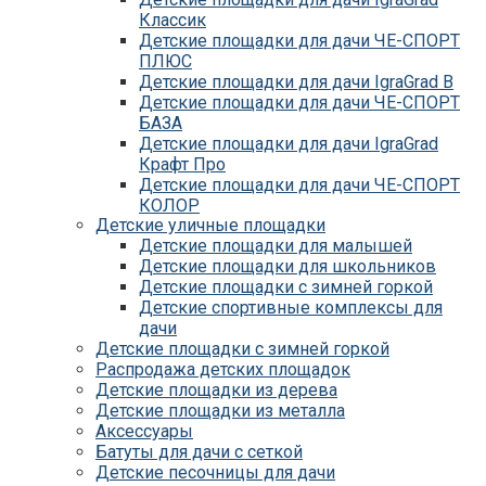
Классик
Детские площадки для дачи ЧЕ-СПОРТ
ПЛЮС
Детские площадки для дачи IgraGrad B
Детские площадки для дачи ЧЕ-СПОРТ
БАЗА
Детские площадки для дачи IgraGrad
Крафт Про
Детские площадки для дачи ЧЕ-СПОРТ
КОЛОР
Детские уличные площадки
Детские площадки для дачи IgraGrad С
Детские площадки для малышей
Детские площадки для дачи ЧЕ-СПОРТ
Детские площадки для школьников
КАРКАС
Детские площадки с зимней горкой
Детские площадки для дачи Савушка
Детские спортивные комплексы для
КУБ
дачи
Детские уличные игровые площадки
Детские площадки с зимней горкой
для дачи IgraGrad К
Распродажа детских площадок
Детские площадки для дачи IgraGrad W
Детские площадки из дерева
Детские площадки для дачи Выше всех
Детские площадки из металла
Детские площадки для дачи Romana
Аксессуары
Детские уличные площадки IgraGrad X
Батуты для дачи с сеткой
Детские площадки для дачи ЛЕГЕНДА
Детские песочницы для дачи
ЛЕСА серия ВСЕСЕЗОННАЯ