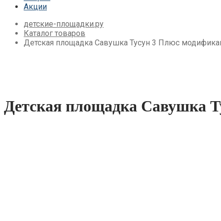
Акции
Детские площадки для дачи Babygarden
Детские площадки для дачи Igragrad Пре
детские-площадки.ру
Детские площадки для дачи IgraGrad Клу
Каталог товаров
Детские площадки для дачи Perfetto Sport
Детская площадка Савушка Тусун 3 Плюс модифика
Детские площадки Савушка Тусун
Детские площадки для дачи Лес Чудес
Детская площадка Савушка Т