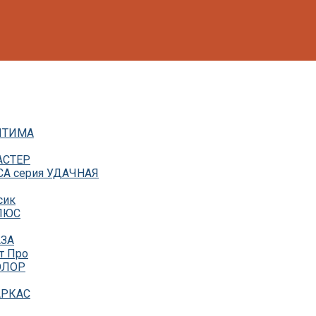
ОПТИМА
АСТЕР
СА серия УДАЧНАЯ
сик
ПЛЮС
АЗА
т Про
КОЛОР
АРКАС