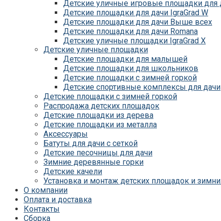
Детские уличные игровые площадки для д
Детские площадки для дачи IgraGrad W
Детские площадки для дачи Выше всех
Детские площадки для дачи Romana
Детские уличные площадки IgraGrad X
Детские уличные площадки
Детские площадки для дачи ЛЕГЕНДА ЛЕ
Детские площадки для малышей
Детские площадки Савушка 4 Сезона
Детские площадки для школьников
Детские площадки Савушка Мастер (Маха
Детские площадки с зимней горкой
Детские площадки Савушка Мастер (Махаг
Детские спортивные комплексы для дачи
Детские площадки Савушка Мастер 4 Сез
Детские площадки с зимней горкой
Детские площадки Савушка Мастер
Распродажа детских площадок
Детские площадки Савушка ХИТ
Детские площадки из дерева
Детские площадки IgraGrad Игруня
Детские площадки из металла
Детские площадки для дачи Савушка Баз
Аксессуары
Детские площадки Савушка Бэби Плэй
Батуты для дачи с сеткой
Детские площадки IgraGrad Старт
Детские песочницы для дачи
Детские площадки для дачи Вертикаль
Зимние деревянные горки
Детские площадки для дачи Савушка
Детские качели
Детские площадки для дачи ЛЕГЕНДА ЛЕ
Установка и монтаж детских площадок и зимни
Детские площадки Савушка Блэк
О компании
Детские площадки Савушка Блэк Эдишн
Оплата и доставка
Детские площадки для дачи Формула Здо
Контакты
Детские площадки для дачи CustWood
Сборка
Детские площадки Савушка Люкс