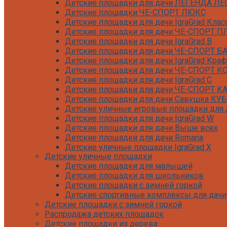
Детские площадки для дачи ЛЕГЕНДА ЛЕ
Детские площадки ЧЕ-СПОРТ ЛЮКС
Детские площадки для дачи IgraGrad Клас
Детские площадки для дачи ЧЕ-СПОРТ 
Детские площадки для дачи IgraGrad B
Детские площадки для дачи ЧЕ-СПОРТ Б
Детские площадки для дачи IgraGrad Краф
Детские площадки для дачи ЧЕ-СПОРТ 
Детские площадки для дачи IgraGrad С
Детские площадки для дачи ЧЕ-СПОРТ К
Детские площадки для дачи Савушка КУБ
Детские уличные игровые площадки для д
Детские площадки для дачи IgraGrad W
Детские площадки для дачи Выше всех
Детские площадки для дачи Romana
Детские уличные площадки IgraGrad X
Детские уличные площадки
Детские площадки для дачи ЛЕГЕНДА ЛЕ
Детские площадки для малышей
Детские площадки Савушка 4 Сезона
Детские площадки для школьников
Детские площадки Савушка Мастер (Маха
Детские площадки с зимней горкой
Детские площадки Савушка Мастер (Махаг
Детские спортивные комплексы для дачи
Детские площадки Савушка Мастер 4 Сез
Детские площадки с зимней горкой
Детские площадки Савушка Мастер
Распродажа детских площадок
Детские площадки Савушка ХИТ
Детские площадки из дерева
Детские площадки IgraGrad Игруня