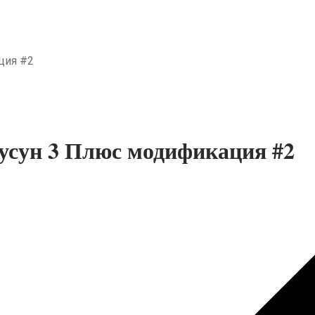
миум
бный домик
ция #2
усун 3 Плюс модификация #2