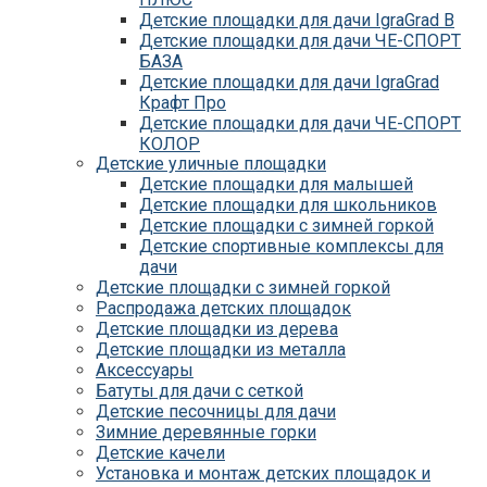
Детские площадки для дачи IgraGrad B
Детские площадки для дачи ЧЕ-СПОРТ
БАЗА
Детские площадки для дачи IgraGrad
Крафт Про
Детские площадки для дачи ЧЕ-СПОРТ
КОЛОР
Детские уличные площадки
Детские площадки для дачи IgraGrad С
Детские площадки для малышей
Детские площадки для дачи ЧЕ-СПОРТ
Детские площадки для школьников
КАРКАС
Детские площадки с зимней горкой
Детские площадки для дачи Савушка
Детские спортивные комплексы для
КУБ
дачи
Детские уличные игровые площадки
Детские площадки с зимней горкой
для дачи IgraGrad К
Распродажа детских площадок
Детские площадки для дачи IgraGrad W
Детские площадки из дерева
Детские площадки для дачи Выше всех
Детские площадки из металла
Детские площадки для дачи Romana
Аксессуары
Детские уличные площадки IgraGrad X
Батуты для дачи с сеткой
Детские площадки для дачи ЛЕГЕНДА
Детские песочницы для дачи
ЛЕСА серия ВСЕСЕЗОННАЯ
Зимние деревянные горки
Детские площадки Савушка 4 Сезона
Детские качели
Детские площадки Савушка Мастер
Установка и монтаж детских площадок и
(Махагон)