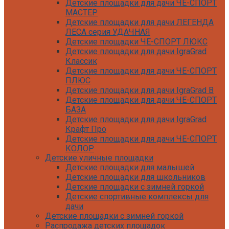
Детские площадки для дачи ЧЕ-СПОРТ
МАСТЕР
Детские площадки для дачи ЛЕГЕНДА
ЛЕСА серия УДАЧНАЯ
Детские площадки ЧЕ-СПОРТ ЛЮКС
Детские площадки для дачи IgraGrad
Классик
Детские площадки для дачи ЧЕ-СПОРТ
ПЛЮС
Детские площадки для дачи IgraGrad B
Детские площадки для дачи ЧЕ-СПОРТ
БАЗА
Детские площадки для дачи IgraGrad
Крафт Про
Детские площадки для дачи ЧЕ-СПОРТ
КОЛОР
Детские уличные площадки
Детские площадки для дачи IgraGrad С
Детские площадки для малышей
Детские площадки для дачи ЧЕ-СПОРТ
Детские площадки для школьников
КАРКАС
Детские площадки с зимней горкой
Детские площадки для дачи Савушка
Детские спортивные комплексы для
КУБ
дачи
Детские уличные игровые площадки
Детские площадки с зимней горкой
для дачи IgraGrad К
Распродажа детских площадок
Детские площадки для дачи IgraGrad W