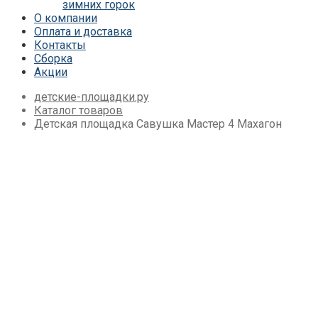
зимних горок
Детские площадки Савушка Мастер
О компании
(Махагон) 4 сезона
Оплата и доставка
Детские площадки Савушка Мастер 4
Контакты
Сезона
Сборка
Детские площадки Савушка Мастер
Акции
Детские площадки Савушка ХИТ
Детские площадки IgraGrad Игруня
детские-площадки.ру
Детские площадки для дачи Савушка
Каталог товаров
База
Детская площадка Савушка Мастер 4 Махагон
Детские площадки Савушка Бэби Плэй
Детские площадки IgraGrad Старт
Детские площадки для дачи Вертикаль
Детские площадки для дачи Савушка
Детские площадки для дачи ЛЕГЕНДА
ЛЕСА серия СТАНДАРТ
Детские площадки Савушка Блэк
Детские площадки Савушка Блэк
Эдишн
Детские площадки для дачи Формула
Здоровья
Детские площадки для дачи CustWood
Детские площадки Савушка Люкс
Детские площадки для дачи Babygarden
Детские площадки для дачи Igragrad