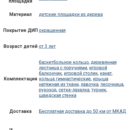
площадки
Материал
детские площадки из дерева
Покрытие ДИП
окрашенная
Возраст детей
от 3 лет
баскетбольное кольцо
,
деревянная
лестница с поручнями
,
игровой
балкончик
,
игровой столик
,
канат
,
Комплектация
кольца гимнастические
,
крыша
натяжная из ткани
,
лавочка
,
песочница
,
рукоход
,
сетка-лазалка
,
турник
,
шведская стенка
Доставка
Бесплатная доставка до 50 км от МКАД