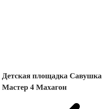
Премиум
Детские площадки для дачи IgraGrad
Клубный домик
Детские площадки для дачи Perfetto
Sport
Детские площадки Савушка Тусун
Детские площадки для дачи Лес Чудес
Детская площадка Савушка
Мастер 4 Махагон