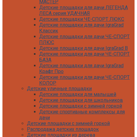
МАСТЕР
Детские площадки для дачи ЛЕГЕНДА
ЛЕСА серия УДАЧНАЯ
Детские площадки ЧЕ-СПОРТ ЛЮКС
Детские площадки для дачи IgraGrad
Классик
Детские площадки для дачи ЧЕ-СПОРТ
ПЛЮС
Детские площадки для дачи IgraGrad B
Детские площадки для дачи ЧЕ-СПОРТ
БАЗА
Детские площадки для дачи IgraGrad
Крафт Про
Детские площадки для дачи ЧЕ-СПОРТ
КОЛОР
Детские уличные площадки
Детские площадки для дачи IgraGrad С
Детские площадки для малышей
Детские площадки для дачи ЧЕ-СПОРТ
Детские площадки для школьников
КАРКАС
Детские площадки с зимней горкой
Детские площадки для дачи Савушка
Детские спортивные комплексы для
КУБ
дачи
Детские уличные игровые площадки
Детские площадки с зимней горкой
для дачи IgraGrad К
Распродажа детских площадок
Детские площадки для дачи IgraGrad W
Детские площадки из дерева
Детские площадки для дачи Выше всех