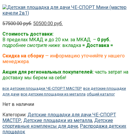
Original
Current
57500.00
руб.
50500.00
руб.
Цена:
Цена:
Стоимость доставки:
was:
is:
В пределах МКАД и до 20 км. за МКАД –
0 руб.
57500.00 руб..
50500.00 руб..
подробнее смотрите ниже:
вкладка
= Доставка =
Скидка на сборку
— информацию уточняйте у нашего
менеджера.
Акция для региональных покупателей:
часть затрат на
доставку мы берем на себя!
все детские площадки ЧЕ-СПОРТ МАСТЕР
все детские площадки
для дачи
все детские площадки из металла
общий каталог
Нет в наличии
Категории:
Детские площадки для дачи ЧЕ-СПОРТ
МАСТЕР
,
Детские площадки из металла
,
Детские
спортивные комплексы для дачи
,
Распродажа детских
площадок