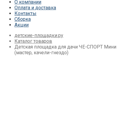
О компании
(Махагон) 4 сезона
Оплата и доставка
Детские площадки Савушка Мастер 4
Контакты
Сезона
Сборка
Детские площадки Савушка Мастер
Акции
Детские площадки Савушка ХИТ
Детские площадки IgraGrad Игруня
детские-площадки.ру
Детские площадки для дачи Савушка
Каталог товаров
База
Детская площадка для дачи ЧЕ-СПОРТ Мини
Детские площадки Савушка Бэби Плэй
(мастер, качели-гнездо)
Детские площадки IgraGrad Старт
Детские площадки для дачи Вертикаль
Детские площадки для дачи Савушка
Детские площадки для дачи ЛЕГЕНДА
ЛЕСА серия СТАНДАРТ
Детские площадки Савушка Блэк
Детские площадки Савушка Блэк
Эдишн
Детские площадки для дачи Формула
Здоровья
Детские площадки для дачи CustWood
Детские площадки Савушка Люкс
Детские площадки для дачи Babygarden
Детские площадки для дачи Igragrad
Премиум