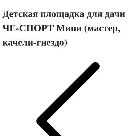
Детские площадки для дачи IgraGrad
Детская площадка для дачи
Клубный домик
Детские площадки для дачи Perfetto
Sport
ЧЕ-СПОРТ Мини (мастер,
Детские площадки Савушка Тусун
Детские площадки для дачи Лес Чудес
качели-гнездо)