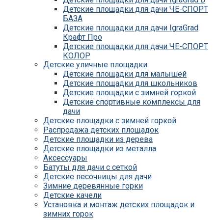
Детские площадки для дачи ЧЕ-СПОРТ
БАЗА
Детские площадки для дачи IgraGrad
Крафт Про
Детские площадки для дачи ЧЕ-СПОРТ
КОЛОР
Детские уличные площадки
Детские площадки для дачи IgraGrad С
Детские площадки для малышей
Детские площадки для дачи ЧЕ-СПОРТ
Детские площадки для школьников
КАРКАС
Детские площадки с зимней горкой
Детские площадки для дачи Савушка
Детские спортивные комплексы для
КУБ
дачи
Детские уличные игровые площадки
Детские площадки с зимней горкой
для дачи IgraGrad К
Распродажа детских площадок
Детские площадки для дачи IgraGrad W
Детские площадки из дерева
Детские площадки для дачи Выше всех
Детские площадки из металла
Детские площадки для дачи Romana
Аксессуары
Детские уличные площадки IgraGrad X
Батуты для дачи с сеткой
Детские площадки для дачи ЛЕГЕНДА
Детские песочницы для дачи
ЛЕСА серия ВСЕСЕЗОННАЯ
Зимние деревянные горки
Детские площадки Савушка 4 Сезона
Детские качели
Детские площадки Савушка Мастер
Установка и монтаж детских площадок и
(Махагон)
зимних горок
Детские площадки Савушка Мастер