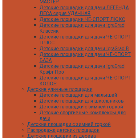
МАСТЕР
Детские площадки для дачи ЛЕГЕНДА
ЛЕСА серия УДАЧНАЯ
Детские площадки ЧЕ-СПОРТ ЛЮКС
Детские площадки для дачи IgraGrad
Классик
Детские площадки для дачи ЧЕ-СПОРТ
ПЛЮС
Детские площадки для дачи IgraGrad B
Детские площадки для дачи ЧЕ-СПОРТ
БАЗА
Детские площадки для дачи IgraGrad
Крафт Про
Детские площадки для дачи ЧЕ-СПОРТ
КОЛОР
Детские уличные площадки
Детские площадки для дачи IgraGrad С
Детские площадки для малышей
Детские площадки для дачи ЧЕ-СПОРТ
Детские площадки для школьников
КАРКАС
Детские площадки с зимней горкой
Детские площадки для дачи Савушка
Детские спортивные комплексы для
КУБ
дачи
Детские уличные игровые площадки
Детские площадки с зимней горкой
для дачи IgraGrad К
Распродажа детских площадок
Детские площадки для дачи IgraGrad W
Детские площадки из дерева
Детские площадки для дачи Выше всех