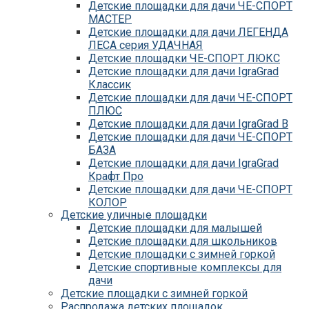
Детские площадки для дачи ЧЕ-СПОРТ
МАСТЕР
Детские площадки для дачи ЛЕГЕНДА
ЛЕСА серия УДАЧНАЯ
Детские площадки ЧЕ-СПОРТ ЛЮКС
Детские площадки для дачи IgraGrad
Классик
Детские площадки для дачи ЧЕ-СПОРТ
ПЛЮС
Детские площадки для дачи IgraGrad B
Детские площадки для дачи ЧЕ-СПОРТ
БАЗА
Детские площадки для дачи IgraGrad
Крафт Про
Детские площадки для дачи ЧЕ-СПОРТ
КОЛОР
Детские уличные площадки
Детские площадки для дачи IgraGrad С
Детские площадки для малышей
Детские площадки для дачи ЧЕ-СПОРТ
Детские площадки для школьников
КАРКАС
Детские площадки с зимней горкой
Детские площадки для дачи Савушка
Детские спортивные комплексы для
КУБ
дачи
Детские уличные игровые площадки
Детские площадки с зимней горкой
для дачи IgraGrad К
Распродажа детских площадок
Детские площадки для дачи IgraGrad W