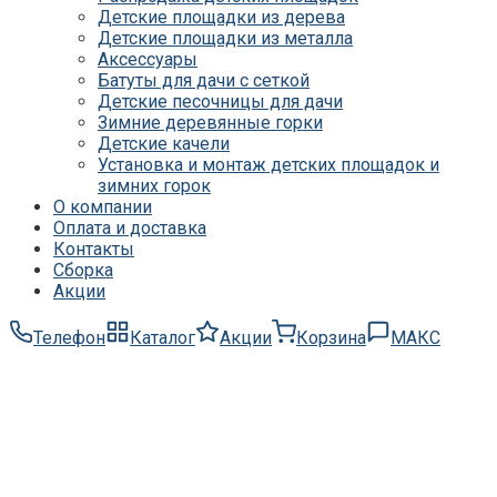
Детские площадки из дерева
Детские площадки для дачи Выше всех
Детские площадки из металла
Детские площадки для дачи Romana
Аксессуары
Детские уличные площадки IgraGrad X
Батуты для дачи с сеткой
Детские площадки для дачи ЛЕГЕНДА
Детские песочницы для дачи
ЛЕСА серия ВСЕСЕЗОННАЯ
Зимние деревянные горки
Детские площадки Савушка 4 Сезона
Детские качели
Детские площадки Савушка Мастер
Установка и монтаж детских площадок и
(Махагон)
зимних горок
Детские площадки Савушка Мастер
О компании
(Махагон) 4 сезона
Оплата и доставка
Детские площадки Савушка Мастер 4
Контакты
Сезона
Сборка
Детские площадки Савушка Мастер
Акции
Детские площадки Савушка ХИТ
Детские площадки IgraGrad Игруня
Детские площадки для дачи Савушка
Телефон
Каталог
Акции
Корзина
МАКС
База
Детские площадки Савушка Бэби Плэй
Детские площадки IgraGrad Старт
Детские площадки для дачи Вертикаль
Детские площадки для дачи Савушка
Детские площадки для дачи ЛЕГЕНДА
ЛЕСА серия СТАНДАРТ