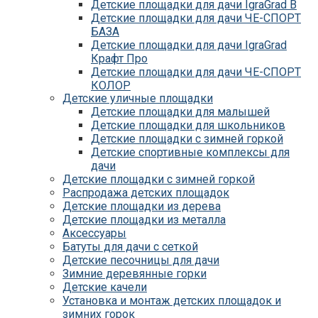
Детские площадки для дачи IgraGrad B
Детские площадки для дачи ЧЕ-СПОРТ
БАЗА
Детские площадки для дачи IgraGrad
Крафт Про
Детские площадки для дачи ЧЕ-СПОРТ
КОЛОР
Детские уличные площадки
Детские площадки для дачи IgraGrad С
Детские площадки для малышей
Детские площадки для дачи ЧЕ-СПОРТ
Детские площадки для школьников
КАРКАС
Детские площадки с зимней горкой
Детские площадки для дачи Савушка
Детские спортивные комплексы для
КУБ
дачи
Детские уличные игровые площадки
Детские площадки с зимней горкой
для дачи IgraGrad К
Распродажа детских площадок
Детские площадки для дачи IgraGrad W
Детские площадки из дерева
Детские площадки для дачи Выше всех
Детские площадки из металла
Детские площадки для дачи Romana
Аксессуары
Детские уличные площадки IgraGrad X
Батуты для дачи с сеткой
Детские площадки для дачи ЛЕГЕНДА
Детские песочницы для дачи
ЛЕСА серия ВСЕСЕЗОННАЯ
Зимние деревянные горки
Детские площадки Савушка 4 Сезона
Детские качели
Детские площадки Савушка Мастер
Установка и монтаж детских площадок и
(Махагон)
зимних горок
Детские площадки Савушка Мастер