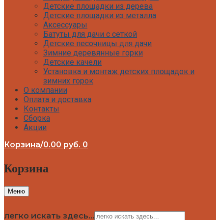
Детские площадки из дерева
Детские площадки для дачи Выше всех
Детские площадки из металла
Детские площадки для дачи Romana
Аксессуары
Детские уличные площадки IgraGrad X
Батуты для дачи с сеткой
Детские площадки для дачи ЛЕГЕНДА
Детские песочницы для дачи
ЛЕСА серия ВСЕСЕЗОННАЯ
Зимние деревянные горки
Детские площадки Савушка 4 Сезона
Детские качели
Детские площадки Савушка Мастер
Установка и монтаж детских площадок и
(Махагон)
зимних горок
Детские площадки Савушка Мастер
О компании
(Махагон) 4 сезона
Оплата и доставка
Детские площадки Савушка Мастер 4
Контакты
Сезона
Сборка
Детские площадки Савушка Мастер
Акции
Детские площадки Савушка ХИТ
Детские площадки IgraGrad Игруня
Корзина
/
0.00
руб.
0
Детские площадки для дачи Савушка
База
Корзина
Детские площадки Савушка Бэби Плэй
Детские площадки IgraGrad Старт
Детские площадки для дачи Вертикаль
Меню
Детские площадки для дачи Савушка
Детские площадки для дачи ЛЕГЕНДА
ЛЕСА серия СТАНДАРТ
легко искать здесь...