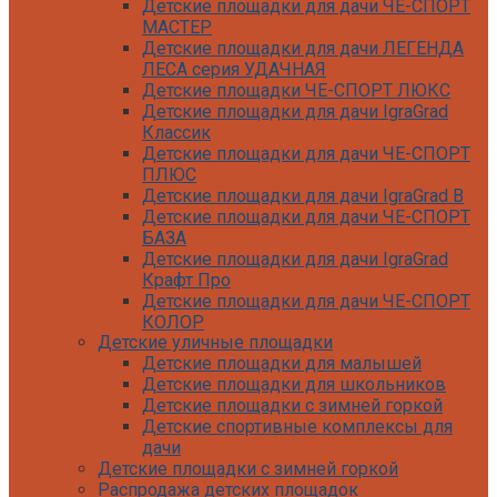
Детские площадки для дачи ЧЕ-СПОРТ
МАСТЕР
Детские площадки для дачи ЛЕГЕНДА
ЛЕСА серия УДАЧНАЯ
Детские площадки ЧЕ-СПОРТ ЛЮКС
Детские площадки для дачи IgraGrad
Классик
Детские площадки для дачи ЧЕ-СПОРТ
ПЛЮС
Детские площадки для дачи IgraGrad B
Детские площадки для дачи ЧЕ-СПОРТ
БАЗА
Детские площадки для дачи IgraGrad
Крафт Про
Детские площадки для дачи ЧЕ-СПОРТ
КОЛОР
Детские уличные площадки
Детские площадки для дачи IgraGrad С
Детские площадки для малышей
Детские площадки для дачи ЧЕ-СПОРТ
Детские площадки для школьников
КАРКАС
Детские площадки с зимней горкой
Детские площадки для дачи Савушка
Детские спортивные комплексы для
КУБ
дачи
Детские уличные игровые площадки
Детские площадки с зимней горкой
для дачи IgraGrad К
Распродажа детских площадок
Детские площадки для дачи IgraGrad W