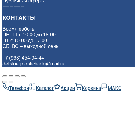
Публичная оферта
——————
КОНТАКТЫ
Время работы:
ПН-ЧТ с 10-00 до 18-00
ПТ с 10-00 до 17-00
СБ, ВС – выходной день
+7 (968) 454-94-44
detskie-ploshchadki@mail.ru
Телефон
Каталог
Акции
Корзина
МАКС