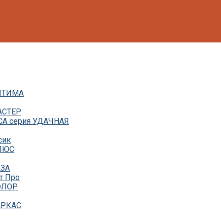
ОПТИМА
АСТЕР
СА серия УДАЧНАЯ
сик
ПЛЮС
АЗА
т Про
КОЛОР
АРКАС