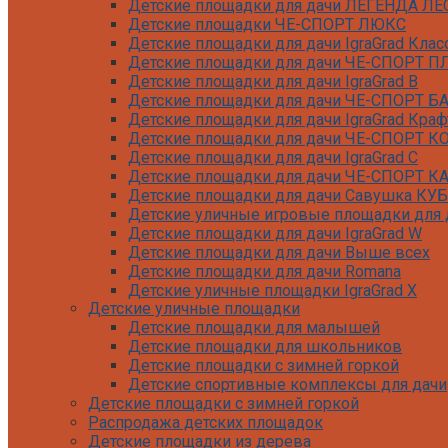
Детские площадки для дачи ЛЕГЕНДА ЛЕ
Детские площадки ЧЕ-СПОРТ ЛЮКС
Детские площадки для дачи IgraGrad Клас
Детские площадки для дачи ЧЕ-СПОРТ 
Детские площадки для дачи IgraGrad B
Детские площадки для дачи ЧЕ-СПОРТ Б
Детские площадки для дачи IgraGrad Краф
Детские площадки для дачи ЧЕ-СПОРТ 
Детские площадки для дачи IgraGrad С
Детские площадки для дачи ЧЕ-СПОРТ К
Детские площадки для дачи Савушка КУБ
Детские уличные игровые площадки для д
Детские площадки для дачи IgraGrad W
Детские площадки для дачи Выше всех
Детские площадки для дачи Romana
Детские уличные площадки IgraGrad X
Детские уличные площадки
Детские площадки для дачи ЛЕГЕНДА ЛЕ
Детские площадки для малышей
Детские площадки Савушка 4 Сезона
Детские площадки для школьников
Детские площадки Савушка Мастер (Маха
Детские площадки с зимней горкой
Детские площадки Савушка Мастер (Махаг
Детские спортивные комплексы для дачи
Детские площадки Савушка Мастер 4 Сез
Детские площадки с зимней горкой
Детские площадки Савушка Мастер
Распродажа детских площадок
Детские площадки Савушка ХИТ
Детские площадки из дерева
Детские площадки IgraGrad Игруня