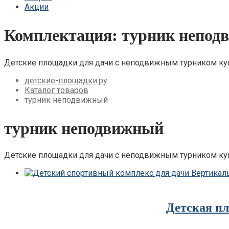
Акции
Детские площадки для дачи Babygarden
Детские площадки для дачи Igragrad Пре
Детские площадки для дачи IgraGrad Клу
Комплектация:
турник непод
Детские площадки для дачи Perfetto Sport
Детские площадки Савушка Тусун
Детские площадки для дачи Лес Чудес
Детские площадки для дачи с неподвижным турником ку
детские-площадки.ру
Каталог товаров
турник неподвижный
турник неподвижный
Детские площадки для дачи с неподвижным турником ку
Детская пл