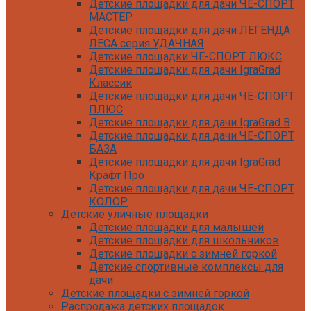
Детские площадки для дачи ЧЕ-СПОРТ
МАСТЕР
Детские площадки для дачи ЛЕГЕНДА
ЛЕСА серия УДАЧНАЯ
Детские площадки ЧЕ-СПОРТ ЛЮКС
Детские площадки для дачи IgraGrad
Классик
Детские площадки для дачи ЧЕ-СПОРТ
ПЛЮС
Детские площадки для дачи IgraGrad B
Детские площадки для дачи ЧЕ-СПОРТ
БАЗА
Детские площадки для дачи IgraGrad
Крафт Про
Детские площадки для дачи ЧЕ-СПОРТ
КОЛОР
Детские уличные площадки
Детские площадки для дачи IgraGrad С
Детские площадки для малышей
Детские площадки для дачи ЧЕ-СПОРТ
Детские площадки для школьников
КАРКАС
Детские площадки с зимней горкой
Детские площадки для дачи Савушка
Детские спортивные комплексы для
КУБ
дачи
Детские уличные игровые площадки
Детские площадки с зимней горкой
для дачи IgraGrad К
Распродажа детских площадок
Детские площадки для дачи IgraGrad W