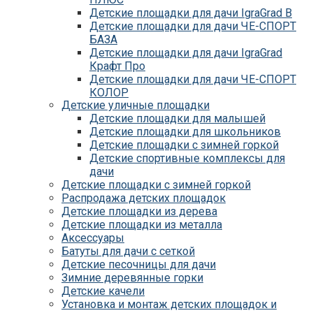
Детские площадки для дачи IgraGrad B
Детские площадки для дачи ЧЕ-СПОРТ
БАЗА
Детские площадки для дачи IgraGrad
Крафт Про
Детские площадки для дачи ЧЕ-СПОРТ
КОЛОР
Детские уличные площадки
Детские площадки для дачи IgraGrad С
Детские площадки для малышей
Детские площадки для дачи ЧЕ-СПОРТ
Детские площадки для школьников
КАРКАС
Детские площадки с зимней горкой
Детские площадки для дачи Савушка
Детские спортивные комплексы для
КУБ
дачи
Детские уличные игровые площадки
Детские площадки с зимней горкой
для дачи IgraGrad К
Распродажа детских площадок
Детские площадки для дачи IgraGrad W
Детские площадки из дерева
Детские площадки для дачи Выше всех
Детские площадки из металла
Детские площадки для дачи Romana
Аксессуары
Детские уличные площадки IgraGrad X
Батуты для дачи с сеткой
Детские площадки для дачи ЛЕГЕНДА
Детские песочницы для дачи
ЛЕСА серия ВСЕСЕЗОННАЯ
Зимние деревянные горки
Детские площадки Савушка 4 Сезона
Детские качели
Детские площадки Савушка Мастер
Установка и монтаж детских площадок и
(Махагон)