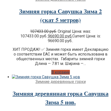
Премиум
Детские площадки для дачи IgraGrad
Зимняя горка Савушка Зима 2
Клубный домик
(скат 5 метров)
Детские площадки для дачи Perfetto
Sport
Детские площадки Савушка Тусун
107433.00
руб.
Original Цена: was:
Детские площадки для дачи Лес Чудес
107433.00 руб..
96690.00
руб.
Current Цена: is:
96690.00 руб..
ХИТ ПРОДАЖ! ✅ Зимняя горка имеет Декларацию
о соответствии EAC и может быть использована в
общественных местах. Габариты зимней горки
Длина — 7.81 м. Ширина —…
В корзину
Зимние деревянные горки
Зимняя деревянная горка Савушка
Зима 5 нов.