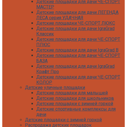
Детские площадки для дачи ЧЕ-СПОРТ
МАСТЕР
Детские площадки для дачи ЛЕГЕНДА
ЛЕСА серия УДАЧНАЯ
Детские площадки ЧЕ-СПОРТ ЛЮКС
Детские площадки для дачи IgraGrad
Классик
Детские площадки для дачи ЧЕ-СПОРТ
ПЛЮС
Детские площадки для дачи IgraGrad B
Детские площадки для дачи ЧЕ-СПОРТ
БАЗА
Детские площадки для дачи IgraGrad
Крафт Про
Детские площадки для дачи ЧЕ-СПОРТ
КОЛОР
Детские уличные площадки
Детские площадки для дачи IgraGrad С
Детские площадки для малышей
Детские площадки для дачи ЧЕ-СПОРТ
Детские площадки для школьников
КАРКАС
Детские площадки с зимней горкой
Детские площадки для дачи Савушка
Детские спортивные комплексы для
КУБ
дачи
Детские уличные игровые площадки
Детские площадки с зимней горкой
для дачи IgraGrad К
Распродажа детских площадок
Детские площадки для дачи IgraGrad W