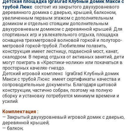
Детская площадка IgraGrad Клубный домик Макси с
трубой Люкс
состоит из закрытого двухуровневого
деревянного домика с дверью, крышей, балконом,
увеличенным первым этажом с дополнительным
домиком и отдельно стоящим дополнительным
двухуровневым домиком с деревянной крышей. Для
спортивных игр и увлекательного отдыха, площадка
оснащена трехметровой волновой горкой и полуторо-
метровой горкой-трубой. Любителям полазить,
конструкция имеет лестницу, подвесной мост, канат,
скалодром. В период отдыха от активных занятий, дети
могут поиграть в «Крестики-нолики» или покачаться в
просторных качелях-гнездо.
Детский игровой комплекс IgraGrad Клубный домик
Макси с трубой Люкс имеет сертификаты качества и
сопроводительные документы. Благодаря щитовой
конструкции, частично собран, поэтому на полную
сборку и установку потребуется минимум времени и
усилий.
Комплектация :
— Закрытый двухуровневый игровой домик с дверью,
деревянной крышей;
— балкон;