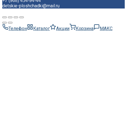
+7 (968) 454-94-44
detskie-ploshchadki@mail.ru
Телефон
Каталог
Акции
Корзина
МАКС