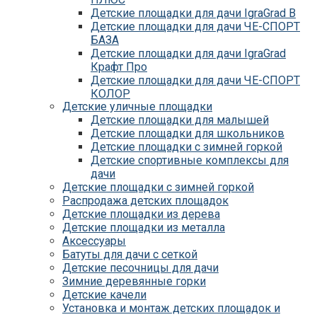
Детские площадки для дачи IgraGrad B
Детские площадки для дачи ЧЕ-СПОРТ
БАЗА
Детские площадки для дачи IgraGrad
Крафт Про
Детские площадки для дачи ЧЕ-СПОРТ
КОЛОР
Детские уличные площадки
Детские площадки для дачи IgraGrad С
Детские площадки для малышей
Детские площадки для дачи ЧЕ-СПОРТ
Детские площадки для школьников
КАРКАС
Детские площадки с зимней горкой
Детские площадки для дачи Савушка
Детские спортивные комплексы для
КУБ
дачи
Детские уличные игровые площадки
Детские площадки с зимней горкой
для дачи IgraGrad К
Распродажа детских площадок
Детские площадки для дачи IgraGrad W
Детские площадки из дерева
Детские площадки для дачи Выше всех
Детские площадки из металла
Детские площадки для дачи Romana
Аксессуары
Детские уличные площадки IgraGrad X
Батуты для дачи с сеткой
Детские площадки для дачи ЛЕГЕНДА
Детские песочницы для дачи
ЛЕСА серия ВСЕСЕЗОННАЯ
Зимние деревянные горки
Детские площадки Савушка 4 Сезона
Детские качели
Детские площадки Савушка Мастер
Установка и монтаж детских площадок и
(Махагон)