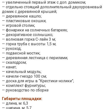
— увеличенный первый этаж с доп. домиком;
— отдельно стоящий дополнительный двухуровневый
домик с деревянной крышей;
— деревянное кашпо;
— пластиковые окошки;
— игровой столик;
— фонарики на солнечных батареях;
— декоративное солнышко;
— волновая горка С-лайн 3 м;
— горка труба с высоты 1,5 м;
— рукоход;
— подвесной мостик;
— деревянная лестница с перилами;
— скалодром;
— канат;
— качельный модуль;
— качели-гнездо 100 см;
— доска для игры в “Крестики-нолики”;
— комплект фурнитуры;
— руководство по сборке
Габариты площадки:
— длина, м: 6,3
— ширина, м: 5,7