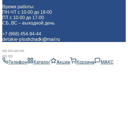
Время работы:
ПН-ЧТ с 10-00 до 18-00
ПТ с 10-00 до 17-00
СБ, ВС – выходной день
+7 (968) 454-94-44
detskie-ploshchadki@mail.ru
Телефон
Каталог
Акции
Корзина
МАКС