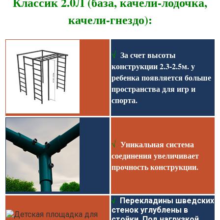
Классик 2.0Л (база, качели-лодочка,
качели-гнездо):
√
За счет высоты
конструкции 2.3-2.5м. у
ребенка появляется больше
пространства для игр и
спорта.
Уникальная система
√
соединения увеличивает
прочность конструкции
.
√
Перекладины шведских
стенок углублены в
стойки. Под нагрузкой