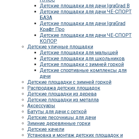
Детские площадки для дачи IgraGrad B
Детские площадки для дачи ЧЕ-СПОРТ
БАЗА
Детские площадки для дачи IgraGrad
Крафт Про
Детские площадки для дачи ЧЕ-СПОРТ
КОЛОР
Детские уличные площадки
Детские площадки для дачи IgraGrad С
Детские площадки для малышей
Детские площадки для дачи ЧЕ-СПОРТ
Детские площадки для школьников
КАРКАС
Детские площадки с зимней горкой
Детские площадки для дачи Савушка
Детские спортивные комплексы для
КУБ
дачи
Детские уличные игровые площадки
Детские площадки с зимней горкой
для дачи IgraGrad К
Распродажа детских площадок
Детские площадки для дачи IgraGrad W
Детские площадки из дерева
Детские площадки для дачи Выше всех
Детские площадки из металла
Детские площадки для дачи Romana
Аксессуары
Детские уличные площадки IgraGrad X
Батуты для дачи с сеткой
Детские площадки для дачи ЛЕГЕНДА
Детские песочницы для дачи
ЛЕСА серия ВСЕСЕЗОННАЯ
Зимние деревянные горки
Детские площадки Савушка 4 Сезона
Детские качели
Детские площадки Савушка Мастер
Установка и монтаж детских площадок и
(Махагон)