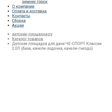
зимних горок
Детские площадки Савушка Мастер
О компании
(Махагон) 4 сезона
Оплата и доставка
Детские площадки Савушка Мастер 4
Контакты
Сезона
Сборка
Детские площадки Савушка Мастер
Акции
Детские площадки Савушка ХИТ
Детские площадки IgraGrad Игруня
детские-площадки.ру
Детские площадки для дачи Савушка
Каталог товаров
База
Детская площадка для дачи ЧЕ-СПОРТ Классик
Детские площадки Савушка Бэби Плэй
2.0Л (база, качели-лодочка, качели-гнездо)
Детские площадки IgraGrad Старт
Детские площадки для дачи Вертикаль
Детские площадки для дачи Савушка
Детские площадки для дачи ЛЕГЕНДА
ЛЕСА серия СТАНДАРТ
Детские площадки Савушка Блэк
Детские площадки Савушка Блэк
Эдишн
Детские площадки для дачи Формула
Здоровья
Детские площадки для дачи CustWood
Детские площадки Савушка Люкс
Детские площадки для дачи Babygarden
Детские площадки для дачи Igragrad