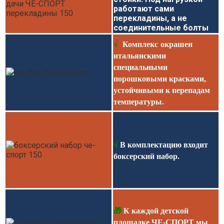
работают сами
перекладины, а не
соединительные болты
.
Комплекс окрашен
√
итальянскими
специальными
порошковыми красками,
устойчивыми к перепадам
температуры
.
√
В комплектацию входит
боксерский набор
.
🎁
К каждой детской
площадке ЧЕ-СПОРТ мы