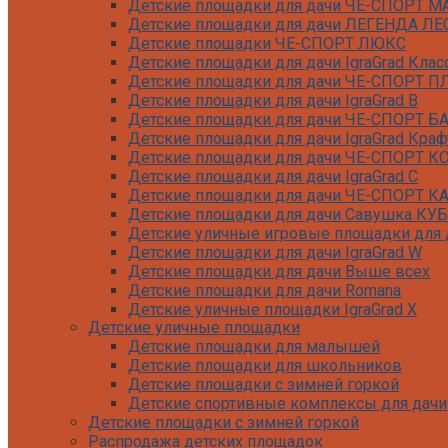
Детские площадки для дачи ЧЕ-СПОРТ М
Детские площадки для дачи ЛЕГЕНДА ЛЕ
Детские площадки ЧЕ-СПОРТ ЛЮКС
Детские площадки для дачи IgraGrad Клас
Детские площадки для дачи ЧЕ-СПОРТ 
Детские площадки для дачи IgraGrad B
Детские площадки для дачи ЧЕ-СПОРТ Б
Детские площадки для дачи IgraGrad Краф
Детские площадки для дачи ЧЕ-СПОРТ 
Детские площадки для дачи IgraGrad С
Детские площадки для дачи ЧЕ-СПОРТ К
Детские площадки для дачи Савушка КУБ
Детские уличные игровые площадки для д
Детские площадки для дачи IgraGrad W
Детские площадки для дачи Выше всех
Детские площадки для дачи Romana
Детские уличные площадки IgraGrad X
Детские уличные площадки
Детские площадки для дачи ЛЕГЕНДА ЛЕ
Детские площадки для малышей
Детские площадки Савушка 4 Сезона
Детские площадки для школьников
Детские площадки Савушка Мастер (Маха
Детские площадки с зимней горкой
Детские площадки Савушка Мастер (Махаг
Детские спортивные комплексы для дачи
Детские площадки Савушка Мастер 4 Сез
Детские площадки с зимней горкой
Детские площадки Савушка Мастер
Распродажа детских площадок
Детские площадки Савушка ХИТ