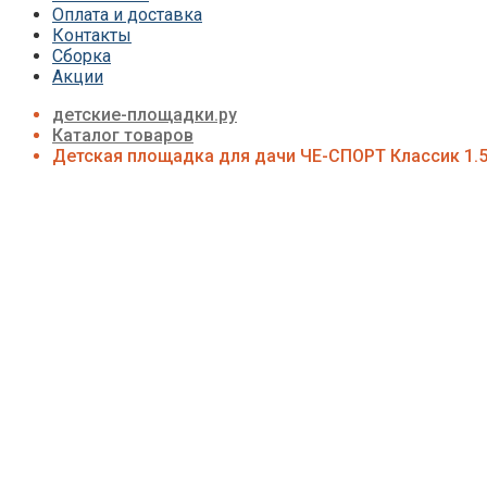
Оплата и доставка
Детские площадки для дачи Формула Здо
Контакты
Детские площадки для дачи CustWood
Сборка
Детские площадки Савушка Люкс
Акции
Детские площадки для дачи Babygarden
Детские площадки для дачи Igragrad Пре
детские-площадки.ру
Детские площадки для дачи IgraGrad Клу
Каталог товаров
Детские площадки для дачи Perfetto Sport
Детская площадка для дачи ЧЕ-СПОРТ Классик 1.5 
Детские площадки Савушка Тусун
Детские площадки для дачи Лес Чудес