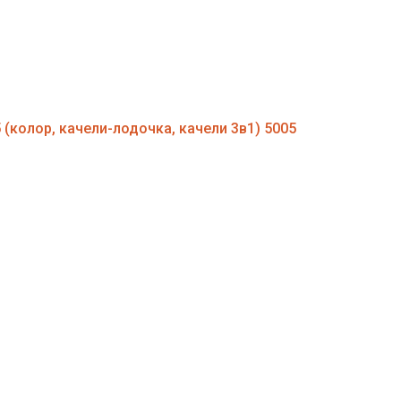
ровья
миум
бный домик
(колор, качели-лодочка, качели 3в1) 5005