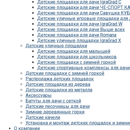
Детские площадки для дачи IgraGrad С
Детские площадки для дачи ЧЕ-СПОРТ К
Детские площадки для дачи Савушка КУБ
Детские уличные игровые площадки для д
Детские площадки для дачи IgraGrad W
Детские площадки для дачи Выше всех
Детские площадки для дачи Romana
Детские уличные площадки IgraGrad X
Детские уличные площадки
Детские площадки для дачи ЛЕГЕНДА ЛЕ
Детские площадки для малышей
Детские площадки Савушка 4 Сезона
Детские площадки для школьников
Детские площадки Савушка Мастер (Маха
Детские площадки с зимней горкой
Детские площадки Савушка Мастер (Махаг
Детские спортивные комплексы для дачи
Детские площадки Савушка Мастер 4 Сез
Детские площадки с зимней горкой
Детские площадки Савушка Мастер
Распродажа детских площадок
Детские площадки Савушка ХИТ
Детские площадки из дерева
Детские площадки IgraGrad Игруня
Детские площадки из металла
Детские площадки для дачи Савушка Баз
Аксессуары
Детские площадки Савушка Бэби Плэй
Батуты для дачи с сеткой
Детские площадки IgraGrad Старт
Детские песочницы для дачи
Детские площадки для дачи Вертикаль
Зимние деревянные горки
Детские площадки для дачи Савушка
Детские качели
Детские площадки для дачи ЛЕГЕНДА ЛЕ
Установка и монтаж детских площадок и зимни
Детские площадки Савушка Блэк
О компании
Детские площадки Савушка Блэк Эдишн