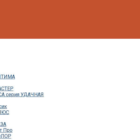
ОПТИМА
АСТЕР
СА серия УДАЧНАЯ
сик
ПЛЮС
АЗА
т Про
КОЛОР